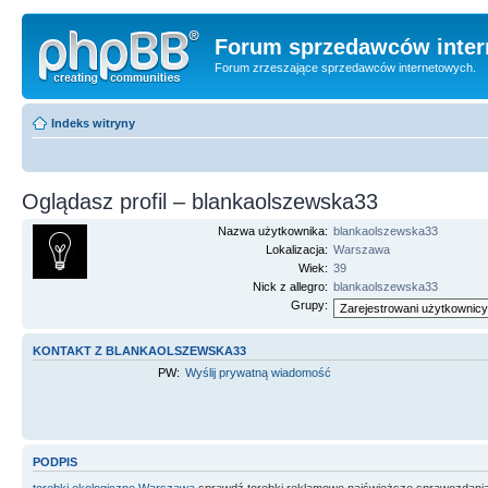
Forum sprzedawców inter
Forum zrzeszające sprzedawców internetowych.
Indeks witryny
Oglądasz profil – blankaolszewska33
Nazwa użytkownika:
blankaolszewska33
Lokalizacja:
Warszawa
Wiek:
39
Nick z allegro:
blankaolszewska33
Grupy:
KONTAKT Z BLANKAOLSZEWSKA33
PW:
Wyślij prywatną wiadomość
PODPIS
torebki ekologiczne Warszawa
sprawdź torebki reklamowe najświeższe sprawozdani